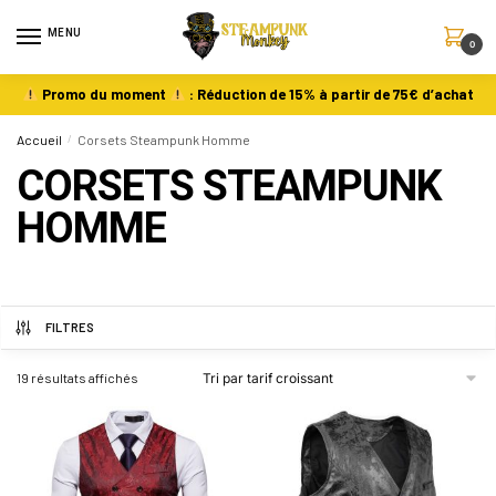
MENU
0
Promo du moment
: Réduction de 15% à partir de 75€ d’achat
Accueil
/
Corsets Steampunk Homme
CORSETS STEAMPUNK
HOMME
FILTRES
19 résultats affichés