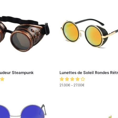
oudeur Steampunk
Lunettes de Soleil Rondes Rét
21.00
€
–
27.00
€