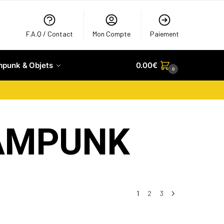
F.A.Q / Contact
Mon Compte
Paiement
mpunk & Objets
0.00
€
0
AMPUNK
1
2
3