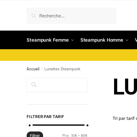
Recherche
Steampunk Femme
Steampunk Homme
Accueil
Lunettes Steampunk
/
L
Rechercher
FILTRER PAR TARIF
Filtrer
Prix :
10€
—
90€