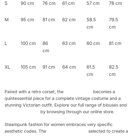
S
90 cm
76 cm
61 cm
57 cm
78 cm
M
95 cm
81 cm
62 cm
58.5
79.5
cm
cm
L
100 cm
86
63 cm
60 cm
81 cm
cm
XL
105 cm
91 cm
64 cm
61.5
82.5
cm
cm
Paired with a retro corset, the
Victorian shirt
becomes a
quintessential piece for a complete vintage costume and a
stunning Victorian outfit. Explore our full range of blouses and
Steampunk shirts
by browsing through our online store.
Steampunk fashion for women embraces very specific
aesthetic codes. The
Steampunk clothing
selected to create a