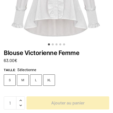
Blouse Victorienne Femme
63.00
€
Sélectionne
TAILLE
:
S
M
L
XL
Ajouter au panier