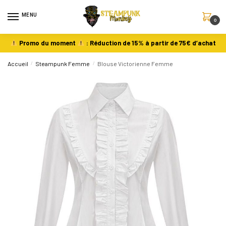
MENU
0
Promo du moment
: Réduction de 15% à partir de 75€ d’achat
Accueil
/
Steampunk Femme
/
Blouse Victorienne Femme