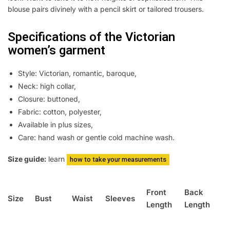
blouse pairs divinely with a pencil skirt or tailored trousers.
Specifications of the Victorian
women’s garment
Style: Victorian, romantic, baroque,
Neck: high collar,
Closure: buttoned,
Fabric: cotton, polyester,
Available in plus sizes,
Care: hand wash or gentle cold machine wash.
Size guide:
learn
how to take your measurements
Front
Back
Size
Bust
Waist
Sleeves
Length
Length