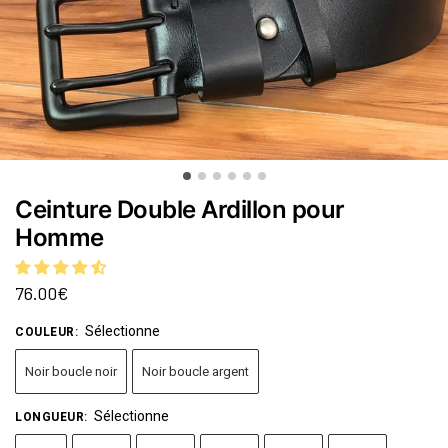
Ceinture Double Ardillon pour
Homme
76.00
€
Sélectionne
COULEUR
:
Noir boucle noir
Noir boucle argent
Sélectionne
LONGUEUR
: