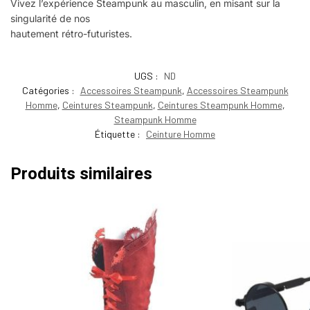
Vivez l’expérience Steampunk au masculin, en misant sur la
singularité de nos
vêtements et accessoires pour homme
hautement rétro-futuristes.
UGS :
ND
Catégories :
Accessoires Steampunk
,
Accessoires Steampunk
Homme
,
Ceintures Steampunk
,
Ceintures Steampunk Homme
,
Steampunk Homme
Étiquette :
Ceinture Homme
Produits similaires