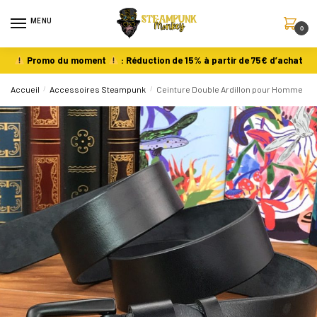
MENU
0
Promo du moment
: Réduction de 15% à partir de 75€ d’achat
Accueil
/
Accessoires Steampunk
/
Ceinture Double Ardillon pour Homme