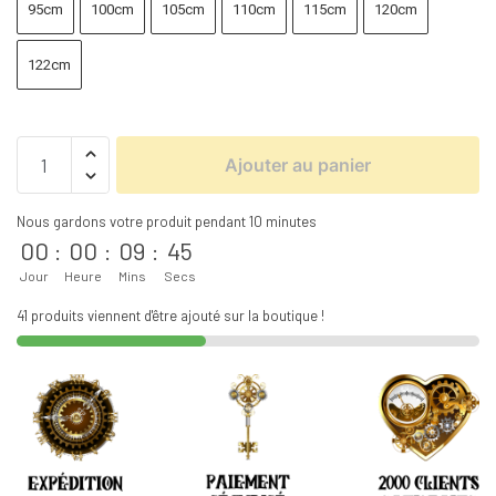
95cm
100cm
105cm
110cm
115cm
120cm
122cm
Ajouter au panier
Nous gardons votre produit pendant 10 minutes
00
:
00
:
09
:
44
Jour
Heure
Mins
Secs
41 produits viennent d'être ajouté sur la boutique !