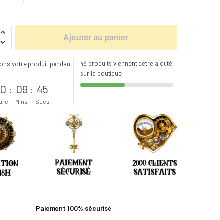
Ajouter au panier
48 produits viennent d'être ajouté
ons votre produit pendant
sur la boutique !
s
0
:
09
:
44
ure
Mins
Secs
Paiement 100% sécurisé