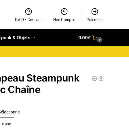
F.A.Q / Contact
Mon Compte
Paiement
mpunk & Objets
0.00
€
0
peau Steampunk
c Chaîne
Sélectionne
61cm