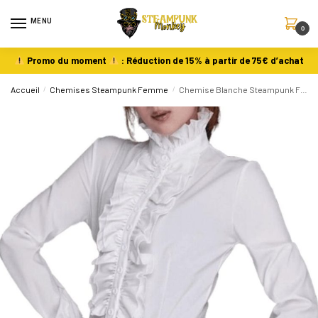
MENU
0
Promo du moment
: Réduction de 15% à partir de 75€ d’achat
Accueil
/
Chemises Steampunk Femme
/
Chemise Blanche Steampunk Femme