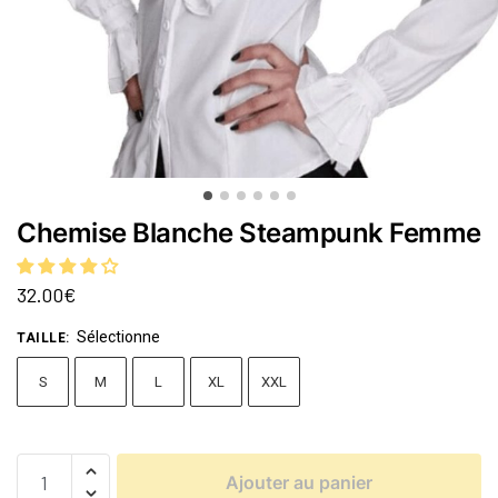
Chemise Blanche Steampunk Femme
32.00
€
Sélectionne
TAILLE
:
S
M
L
XL
XXL
Ajouter au panier