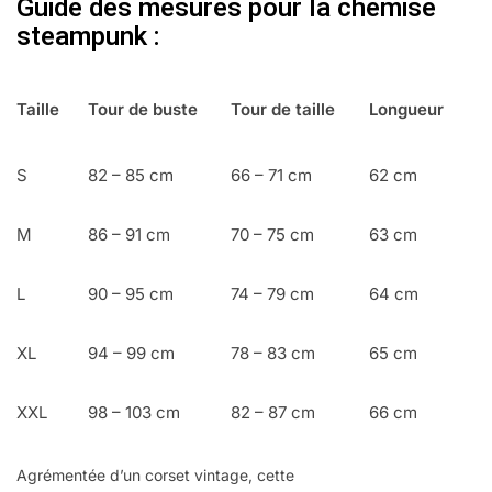
Guide des mesures pour la chemise
steampunk :
Taille
Tour de buste
Tour de taille
Longueur
S
82 – 85 cm
66 – 71 cm
62 cm
M
86 – 91 cm
70 – 75 cm
63 cm
L
90 – 95 cm
74 – 79 cm
64 cm
XL
94 – 99 cm
78 – 83 cm
65 cm
XXL
98 – 103 cm
82 – 87 cm
66 cm
Agrémentée d’un corset vintage, cette
chemise victorienne