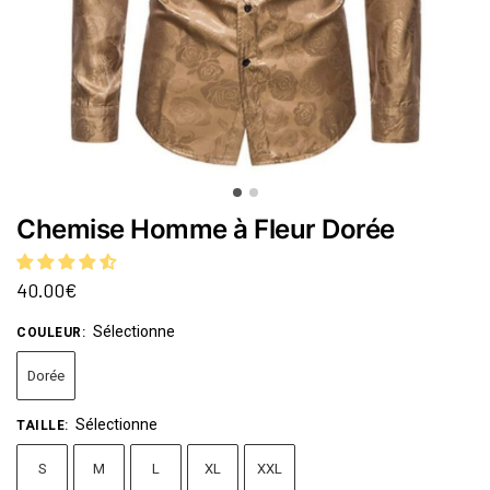
Chemise Homme à Fleur Dorée
40.00
€
Sélectionne
COULEUR
:
Dorée
Sélectionne
TAILLE
:
S
M
L
XL
XXL