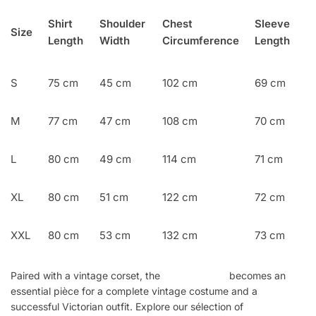
Shirt
Shoulder
Chest
Sleeve
Size
Length
Width
Circumference
Length
S
75 cm
45 cm
102 cm
69 cm
M
77 cm
47 cm
108 cm
70 cm
L
80 cm
49 cm
114 cm
71 cm
XL
80 cm
51 cm
122 cm
72 cm
XXL
80 cm
53 cm
132 cm
73 cm
Paired with a vintage corset, the
Victorian shirt
becomes an
essential pièce for a complete vintage costume and a
successful Victorian outfit. Explore our sélection of
Steampunk