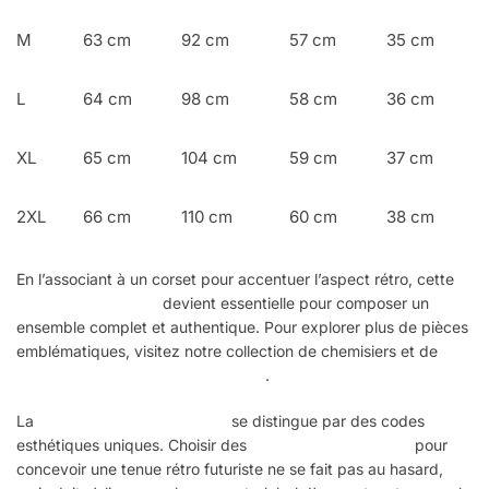
M
63 cm
92 cm
57 cm
35 cm
L
64 cm
98 cm
58 cm
36 cm
XL
65 cm
104 cm
59 cm
37 cm
2XL
66 cm
110 cm
60 cm
38 cm
En l’associant à un corset pour accentuer l’aspect rétro, cette
chemise victorienne
devient essentielle pour composer un
ensemble complet et authentique. Pour explorer plus de pièces
emblématiques, visitez notre collection de chemisiers et de
chemises steampunk pour femmes
.
La
mode steampunk féminine
se distingue par des codes
esthétiques uniques. Choisir des
vêtements steampunk
pour
concevoir une tenue rétro futuriste ne se fait pas au hasard,