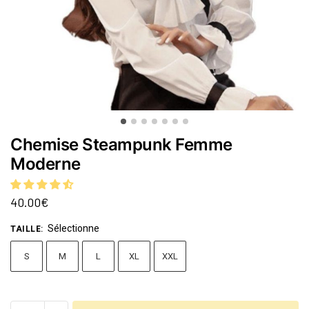
Chemise Steampunk Femme
Moderne
40.00
€
Sélectionne
TAILLE
:
S
M
L
XL
XXL