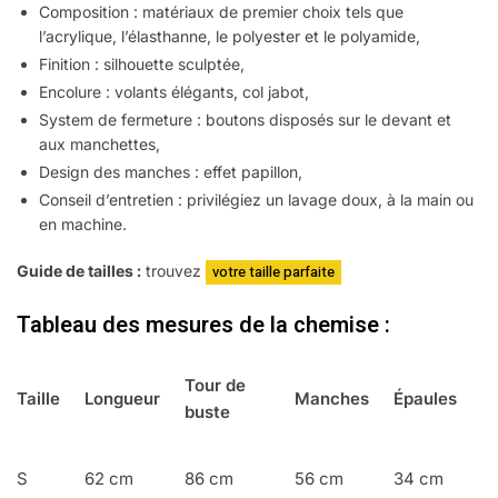
Composition : matériaux de premier choix tels que
l’acrylique, l’élasthanne, le polyester et le polyamide,
Finition : silhouette sculptée,
Encolure : volants élégants, col jabot,
System de fermeture : boutons disposés sur le devant et
aux manchettes,
Design des manches : effet papillon,
Conseil d’entretien : privilégiez un lavage doux, à la main ou
en machine.
Guide de tailles :
trouvez
votre taille parfaite
Tableau des mesures de la chemise :
Tour de
Taille
Longueur
Manches
Épaules
buste
S
62 cm
86 cm
56 cm
34 cm