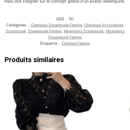
mais doit s’aligner sur le concept global d’un avatar steampunk.
UGS :
ND
Catégories :
Chemises Steampunk Femme
,
Chemises Victoriennes
Steampunk
,
Steampunk Femme
,
Vêtements Steampunk
,
Vêtements
Steampunk Femme
Étiquette :
Chemise Femme
Produits similaires