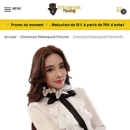
MENU
0
Promo du moment
: Réduction de 15% à partir de 75€ d’achat
Accueil
/
Chemises Steampunk Femme
/
Chemise Steampunk Femme Moderne