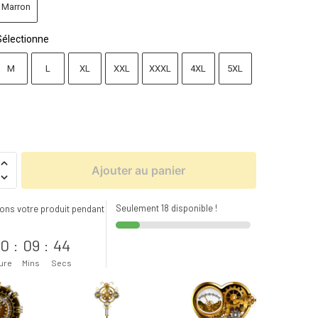
Marron
Sélectionne
M
L
XL
XXL
XXXL
4XL
5XL
Ajouter au panier
Seulement 18 disponible !
ons votre produit pendant
s
0
:
09
:
43
ure
Mins
Secs