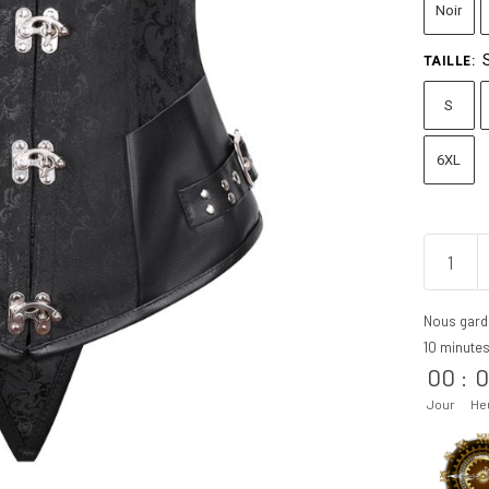
Noir
TAILLE
:
S
6XL
Nous gard
10 minute
00
:
0
Jour
He