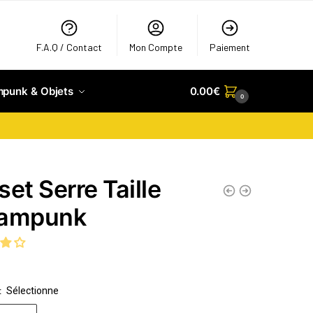
F.A.Q / Contact
Mon Compte
Paiement
mpunk & Objets
0.00
€
0
set Serre Taille
eampunk
Sélectionne
: