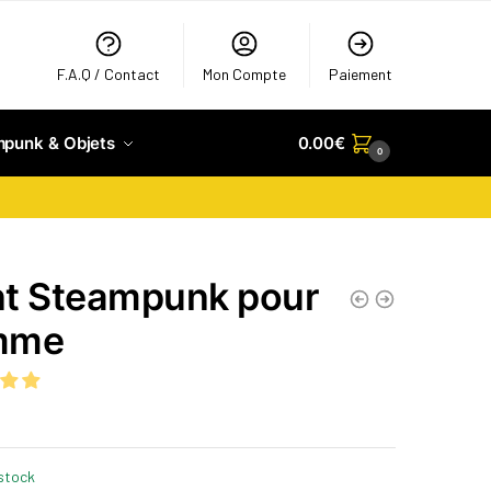
F.A.Q / Contact
Mon Compte
Paiement
mpunk & Objets
0.00
€
0
t Steampunk pour
mme
stock