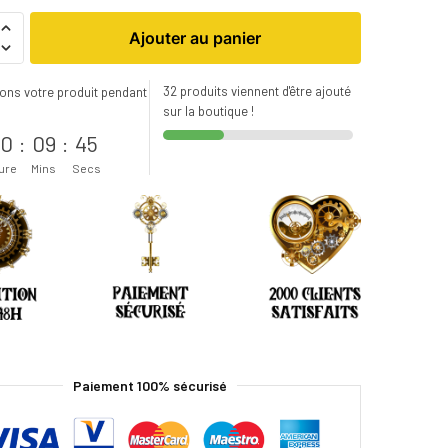
Ajouter au panier
32 produits viennent d'être ajouté
ons votre produit pendant
sur la boutique !
s
0
:
09
:
43
ure
Mins
Secs
Paiement 100% sécurisé