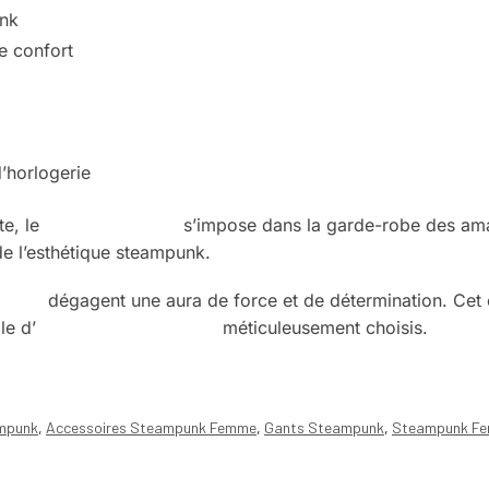
unk
e confort
’horlogerie
te, le
gant Steampunk
s’impose dans la garde-robe des ama
de l’esthétique steampunk.
ienne
dégagent une aura de force et de détermination. Cet e
le d’
accessoires victoriens
méticuleusement choisis.
mpunk
,
Accessoires Steampunk Femme
,
Gants Steampunk
,
Steampunk F