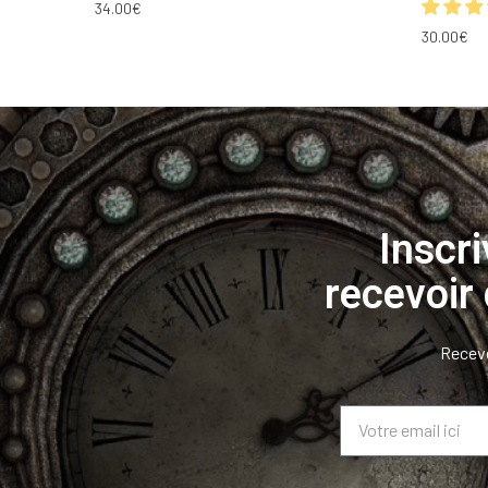
34.00
€
30.00
€
Inscr
recevoir
Receve