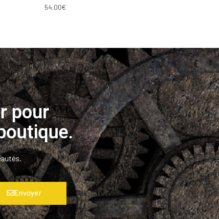
54.00
€
r pour
boutique.
eautés.
Envoyer