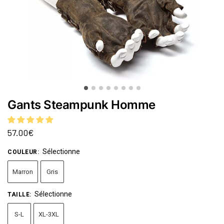
Gants Steampunk Homme
57.00
€
Sélectionne
COULEUR
:
Marron
Gris
Sélectionne
TAILLE
:
S-L
XL-3XL