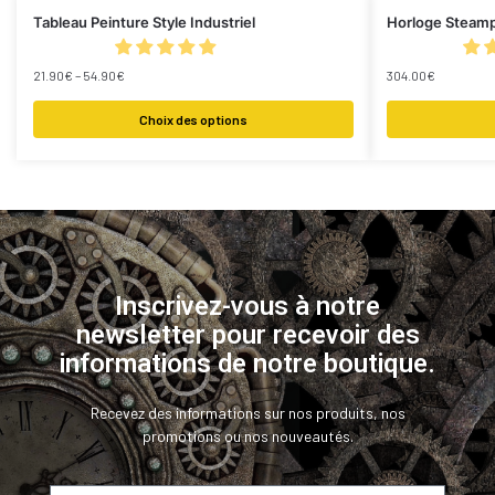
Tableau Peinture Style Industriel
Horloge Steam
21.90
€
–
54.90
€
304.00
€
Choix des options
Inscrivez-vous à notre
newsletter pour recevoir des
informations de notre boutique.
Recevez des informations sur nos produits, nos
promotions ou nos nouveautés.