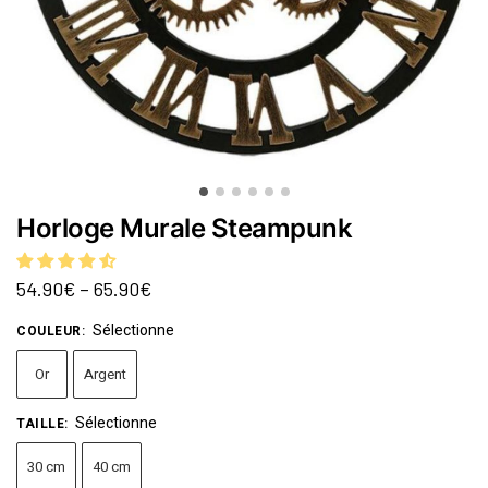
Horloge Murale Steampunk
54.90
€
–
65.90
€
Sélectionne
COULEUR
:
Or
Argent
Sélectionne
TAILLE
:
30 cm
40 cm