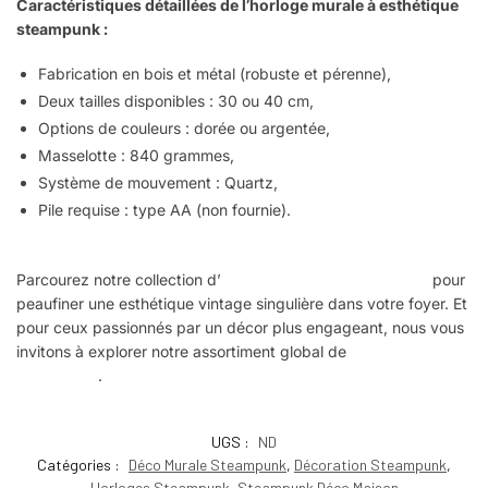
Caractéristiques détaillées de l’horloge murale à esthétique
steampunk :
Fabrication en bois et métal (robuste et pérenne),
Deux tailles disponibles : 30 ou 40 cm,
Options de couleurs : dorée ou argentée,
Masselotte : 840 grammes,
Système de mouvement : Quartz,
Pile requise : type AA (non fournie).
Parcourez notre collection d’
horloges au style Steampunk
pour
peaufiner une esthétique vintage singulière dans votre foyer. Et
pour ceux passionnés par un décor plus engageant, nous vous
invitons à explorer notre assortiment global de
décorations
Steampunk
.
UGS :
ND
Catégories :
Déco Murale Steampunk
,
Décoration Steampunk
,
Horloges Steampunk
,
Steampunk Déco Maison