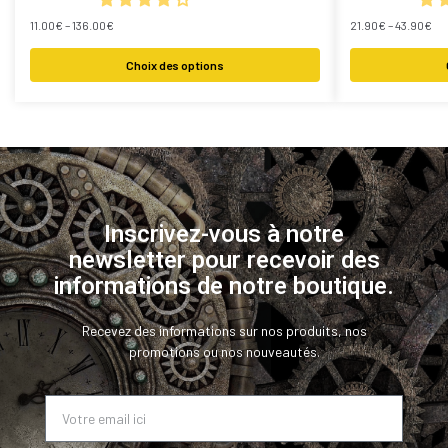
11.00
€
–
136.00
€
21.90
€
–
43.90
€
Choix des options
Inscrivez-vous à notre
newsletter pour recevoir des
informations de notre boutique.
Recevez des informations sur nos produits, nos
promotions ou nos nouveautés.