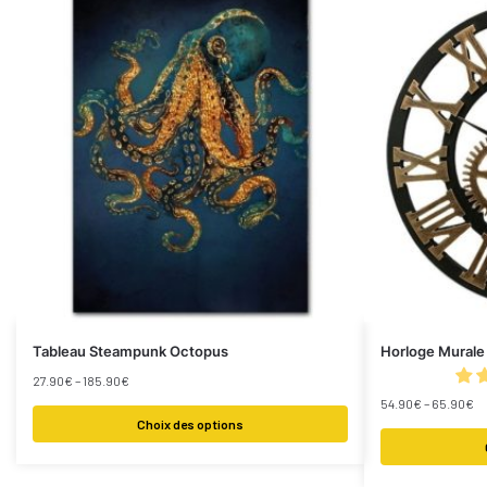
Tableau Steampunk Octopus
Horloge Mural
27.90
€
–
185.90
€
54.90
€
–
65.90
€
Choix des options