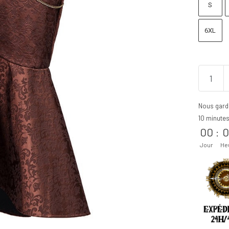
S
6XL
Nous gard
10 minute
00
:
0
Jour
He