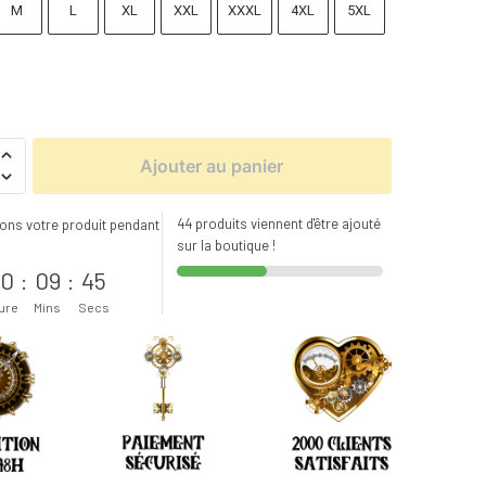
M
L
XL
XXL
XXXL
4XL
5XL
Ajouter au panier
44 produits viennent d'être ajouté
ons votre produit pendant
sur la boutique !
s
0
:
09
:
44
ure
Mins
Secs