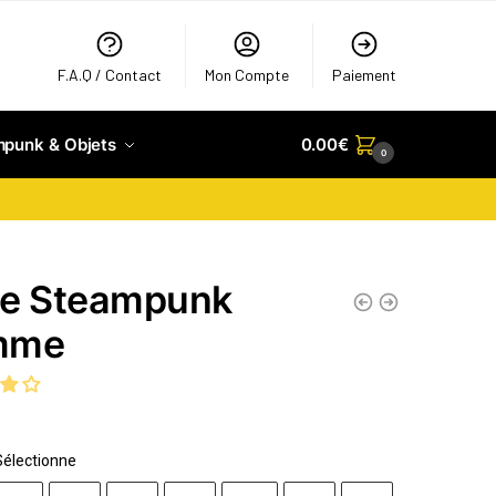
F.A.Q / Contact
Mon Compte
Paiement
mpunk & Objets
0.00
€
0
e Steampunk
mme
Sélectionne