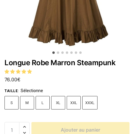
Longue Robe Marron Steampunk
76.00
€
Sélectionne
TAILLE
:
S
M
L
XL
XXL
XXXL
Ajouter au panier