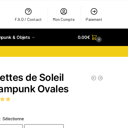
F.A.Q / Contact
Mon Compte
Paiement
mpunk & Objets
0.00
€
0
ettes de Soleil
ampunk Ovales
Sélectionne
: