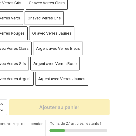
c Verres Gris
Or avec Verres Clairs
Verres Verts
Or avec Verres Gris
Verres Rouges
Or avec Verres Jaunes
vec Verres Clairs
Argent avec Verres Bleus
vec Verres Gris
Argent avec Verres Rose
vec Verres Argent
Argent avec Verres Jaunes
Ajouter au panier
Moins de 27 articles restants !
ons votre produit pendant
s