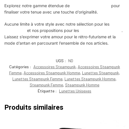
Explorez notre gamme étendue de
Lunettes Steampunk
pour
finaliser votre tenue avec une touche d’originalité.
Aucune limite à votre style avec notre sélection pour les
dames
Steampunk
et nos propositions pour les
messieurs Steampunk
.
Laissez s’exprimer votre amour pour le rétro-futurisme et la
mode d’antan en parcourant l’ensemble de nos articles.
UGS :
ND
Catégories :
Accessoires Steampunk
,
Accessoires Steampunk
Femme
,
Accessoires Steampunk Homme
,
Lunettes Steampunk
,
Lunettes Steampunk Femme
,
Lunettes Steampunk Homme
,
Steampunk Femme
,
Steampunk Homme
Étiquette :
Lunettes Unisexes
Produits similaires