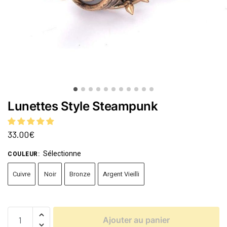
Lunettes Style Steampunk
33.00
€
Sélectionne
COULEUR
:
Cuivre
Noir
Bronze
Argent Vieilli
Ajouter au panier