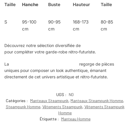
Taille
Hanche
Buste
Hauteur
Taille
S
95-100
90-95
168-173
80-85
cm
cm
cm
cm
Découvrez notre sélection diversifiée de
manteaux Steampunk
pour compléter votre garde-robe rétro-futuriste.
La
collection Steampunk pour hommes
regorge de pièces
uniques pour composer un look authentique, émanant
directement de cet univers artistique et rétro-futuriste.
UGS :
ND
Catégories :
Manteaux Steampunk
,
Manteaux Steampunk Homme
,
Steampunk Homme
,
Vêtements Steampunk
,
Vêtements Steampunk
Homme
Étiquette :
Manteau Homme