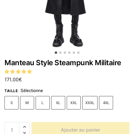
Manteau Style Steampunk Militaire
171.00
€
Sélectionne
TAILLE
:
S
M
L
XL
XXL
XXXL
4XL
Ajouter au panier