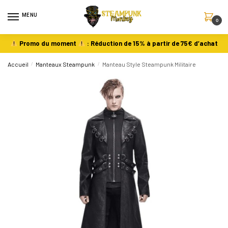
MENU
0
Promo du moment
: Réduction de 15% à partir de 75€ d’achat
Accueil
/
Manteaux Steampunk
/
Manteau Style Steampunk Militaire