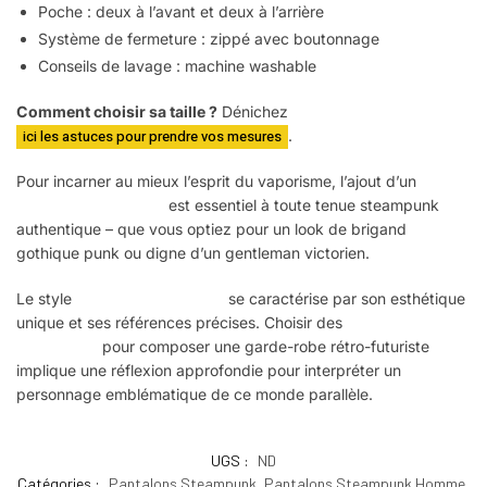
Poche : deux à l’avant et deux à l’arrière
Système de fermeture : zippé avec boutonnage
Conseils de lavage : machine washable
Comment choisir sa taille ?
Dénichez
ici les astuces pour prendre vos mesures
.
Pour incarner au mieux l’esprit du vaporisme, l’ajout d’un
pantalon Steampunk
est essentiel à toute tenue steampunk
authentique – que vous optiez pour un look de brigand
gothique punk ou digne d’un gentleman victorien.
Le style
Steampunk masculin
se caractérise par son esthétique
unique et ses références précises. Choisir des
vêtements
Steampunk
pour composer une garde-robe rétro-futuriste
implique une réflexion approfondie pour interpréter un
personnage emblématique de ce monde parallèle.
UGS :
ND
Catégories :
Pantalons Steampunk
,
Pantalons Steampunk Homme
,