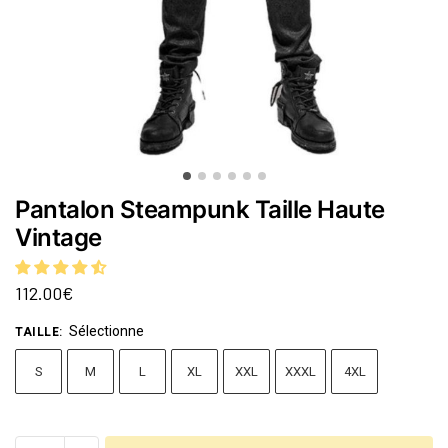
Pantalon Steampunk Taille Haute
Vintage
112.00
€
Sélectionne
TAILLE
:
S
M
L
XL
XXL
XXXL
4XL