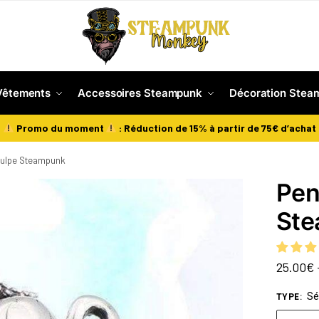
Vêtements
Accessoires Steampunk
Décoration Stea
Promo du moment
: Réduction de 15% à partir de 75€ d’achat
oulpe Steampunk
Pen
St
25.00
€
Sé
TYPE
: