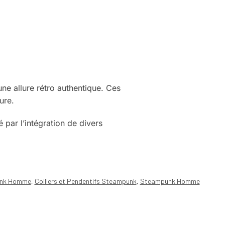
une allure rétro authentique. Ces
bijoux
ure.
é par l’intégration de divers
accessoires
unk Homme
,
Colliers et Pendentifs Steampunk
,
Steampunk Homme