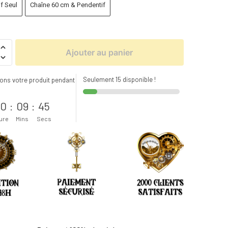
f Seul
Chaîne 60 cm & Pendentif
Ajouter au panier
Seulement 15 disponible !
ons votre produit pendant
s
0
:
09
:
43
ure
Mins
Secs