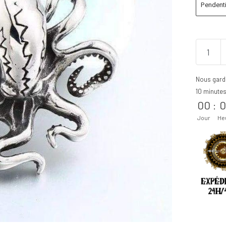
Pendenti
Nous gard
10 minute
00
:
0
Jour
He