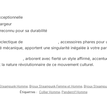
xceptionnelle
largeur
 reconnu pour sa durabilité
éclectique de
colliers Steampunk
, accessoires phares pour 
 mécanique, apportent une singularité inégalée à votre par
s vaporistes
, arborent avec fierté un style affirmé, accentu
et la nature révolutionnaire de ce mouvement culturel.
 Steampunk Homme
,
Bijoux Steampunk Femme et Homme
,
Bijoux Steamp
Étiquettes :
Collier Homme
,
Pendentif Homme