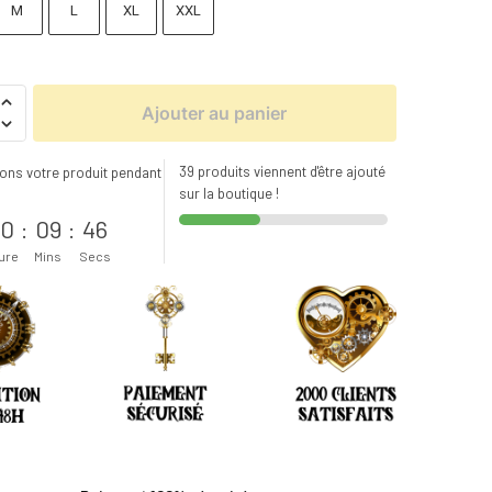
M
L
XL
XXL
Ajouter au panier
39 produits viennent d'être ajouté
ons votre produit pendant
sur la boutique !
s
0
:
09
:
44
ure
Mins
Secs