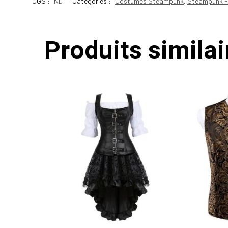
UGS :
ND
Catégories :
Costumes Steampunk
,
Steampunk 
Produits similai