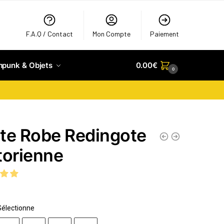
F.A.Q / Contact
Mon Compte
Paiement
mpunk & Objets
0.00
€
0
te Robe Redingote
torienne
Sélectionne