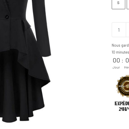
S
Nous gard
10 minute
00
:
0
Jour
He