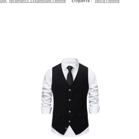
unk
,
Vêtements Steampunk Femme
Étiquette :
Veste Femme