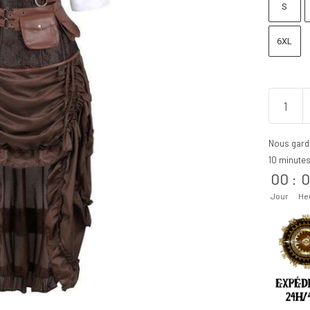
S
6XL
Nous gard
10 minute
00
:
0
Jour
He