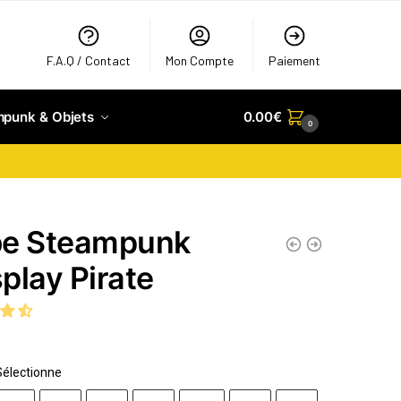
F.A.Q / Contact
Mon Compte
Paiement
mpunk & Objets
0.00
€
0
e Steampunk
play Pirate
Sélectionne