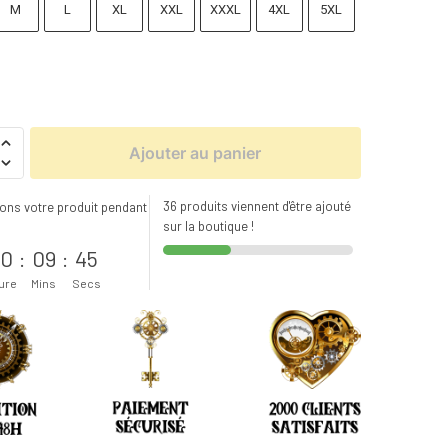
M
L
XL
XXL
XXXL
4XL
5XL
Ajouter au panier
36 produits viennent d'être ajouté
ons votre produit pendant
sur la boutique !
s
0
:
09
:
44
ure
Mins
Secs