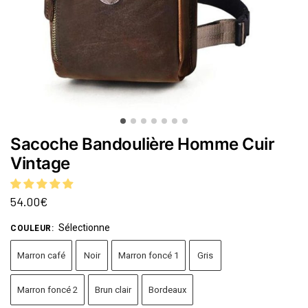
Sacoche Bandoulière Homme Cuir
Vintage
54.00
€
Sélectionne
COULEUR
:
Marron café
Noir
Marron foncé 1
Gris
Marron foncé 2
Brun clair
Bordeaux