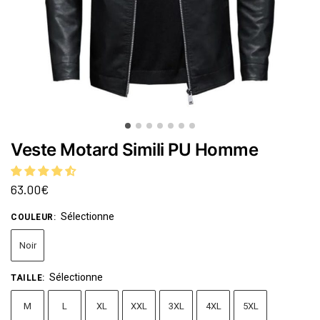
Veste Motard Simili PU Homme
63.00
€
Sélectionne
COULEUR
:
Noir
Sélectionne
TAILLE
:
M
L
XL
XXL
3XL
4XL
5XL