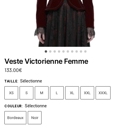
Veste Victorienne Femme
133.00
€
Sélectionne
TAILLE
:
XS
S
M
L
XL
XXL
XXXL
Sélectionne
COULEUR
:
Bordeaux
Noir