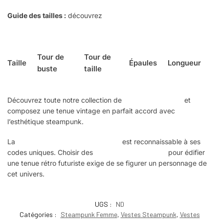
Guide des tailles :
découvrez
comment prendre vos mesures
Tour de
Tour de
Taille
Épaules
Longueur
buste
taille
Découvrez toute notre collection de
vestes steampunk
et
composez une tenue vintage en parfait accord avec
l’esthétique steampunk.
La
garde-robe steampunk féminine
est reconnaissable à ses
codes uniques. Choisir des
vêtements steampunk
pour édifier
une tenue rétro futuriste exige de se figurer un personnage de
cet univers.
UGS :
ND
Catégories :
Steampunk Femme
,
Vestes Steampunk
,
Vestes