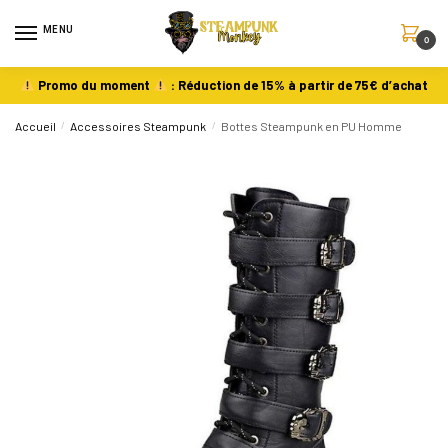
MENU
0
Promo du moment
: Réduction de 15% à partir de 75€ d’achat
Accueil
/
Accessoires Steampunk
/
Bottes Steampunk en PU Homme