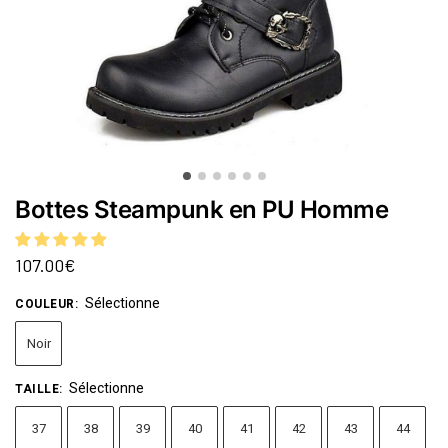
Bottes Steampunk en PU Homme
107.00
€
Sélectionne
COULEUR
:
Noir
Sélectionne
TAILLE
:
37
38
39
40
41
42
43
44