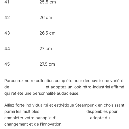
41
25.5 cm
42
26 cm
43
26.5 cm
44
27 cm
45
27.5 cm
Parcourez notre collection complète pour découvrir une variété
de
bottes steampunk
et adoptez un look rétro-industriel affirmé
qui reflète une personnalité audacieuse.
Alliez forte individualité et esthétique Steampunk en choisissant
parmi les multiples
accessoires Steampunk
disponibles pour
compléter votre panoplie d’
homme vaporiste
adepte du
changement et de l’innovation.