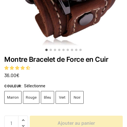
Montre Bracelet de Force en Cuir
36.00
€
Sélectionne
COULEUR
:
Marron
Rouge
Bleu
Vert
Noir
Ajouter au panier