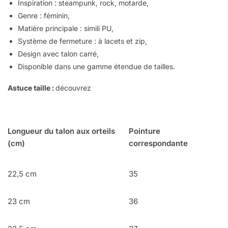
Inspiration : steampunk, rock, motarde,
Genre : féminin,
Matière principale : simili PU,
Système de fermeture : à lacets et zip,
Design avec talon carré,
Disponible dans une gamme étendue de tailles.
Astuce taille :
découvrez
comment mesurer avec précision la
longueur de votre pied
Longueur du talon aux orteils
Pointure
(cm)
correspondante
22,5 cm
35
23 cm
36