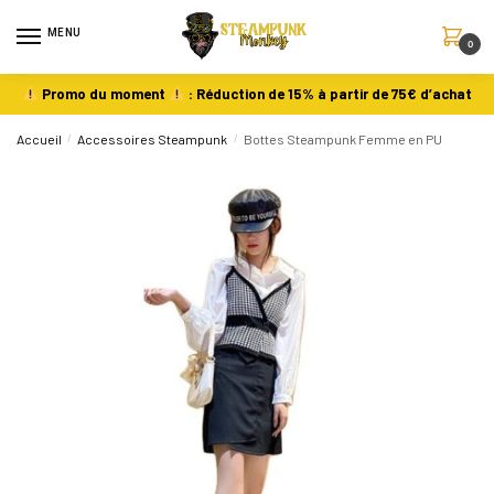
MENU
0
Promo du moment
: Réduction de 15% à partir de 75€ d’achat
Accueil
/
Accessoires Steampunk
/
Bottes Steampunk Femme en PU