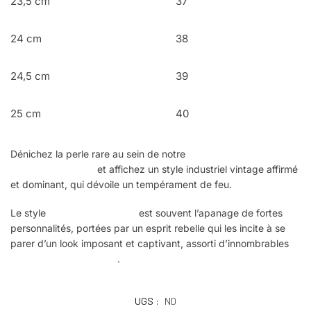
23,5 cm
37
24 cm
38
24,5 cm
39
25 cm
40
Dénichez la perle rare au sein de notre
collection complète de
bottes Steampunk
et affichez un style industriel vintage affirmé
et dominant, qui dévoile un tempérament de feu.
Le style
Steampunk féminin
est souvent l’apanage de fortes
personnalités, portées par un esprit rebelle qui les incite à se
parer d’un look imposant et captivant, assorti d’innombrables
accessoires steampunk
.
UGS :
ND