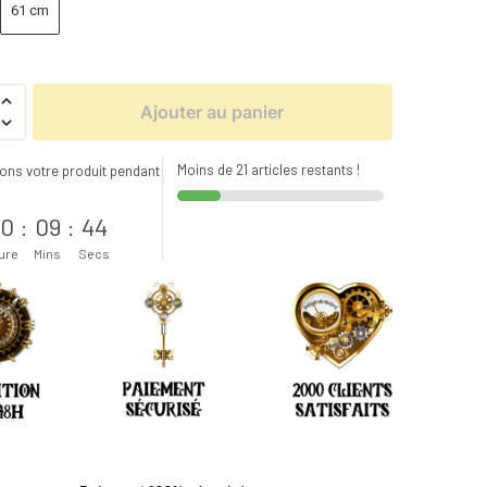
61 cm
Ajouter au panier
Moins de 21 articles restants !
ons votre produit pendant
s
0
:
09
:
43
ure
Mins
Secs