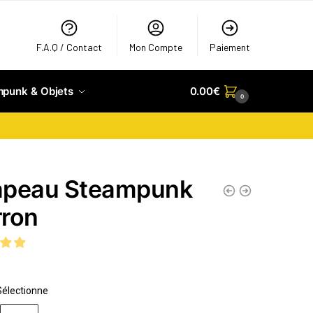
F.A.Q / Contact
Mon Compte
Paiement
mpunk & Objets
0.00
€
0
peau Steampunk
ron
Sélectionne