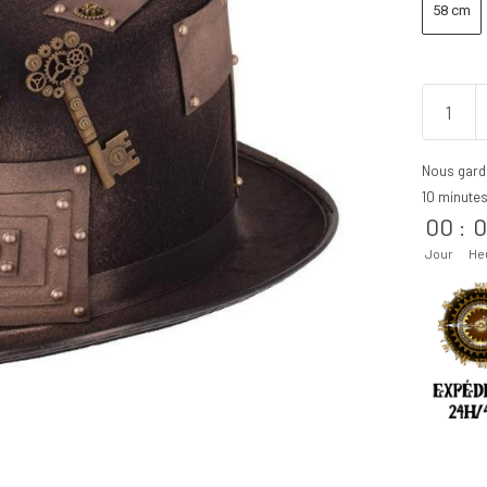
58 cm
Nous gard
10 minute
00
:
0
Jour
He