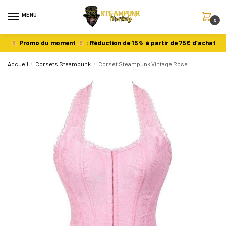
MENU
0
Promo du moment
: Réduction de 15% à partir de 75€ d’achat
Accueil
/
Corsets Steampunk
/
Corset Steampunk Vintage Rose