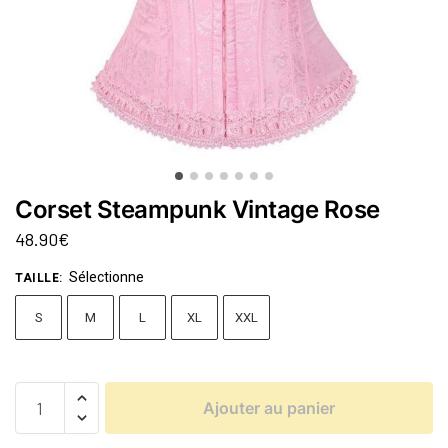
Corset Steampunk Vintage Rose
48.90
€
Sélectionne
TAILLE
:
S
M
L
XL
XXL
Ajouter au panier