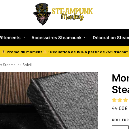
Vêtements
Accessoires Steampunk
Décoration Stea
Promo du moment
: Réduction de 15% à partir de 75€ d’achat
t Steampunk Soleil
Mon
Ste
44.00
€
COULEUR