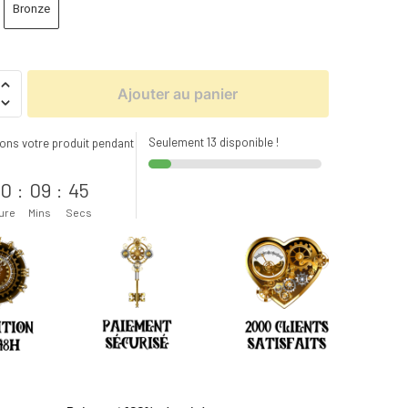
Bronze
Ajouter au panier
Seulement 13 disponible !
ons votre produit pendant
s
0
:
09
:
43
ure
Mins
Secs