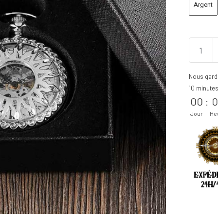
Argent
Nous gard
10 minute
00
:
0
Jour
He