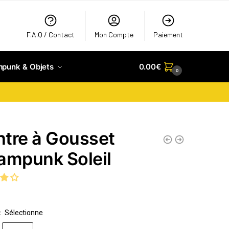
F.A.Q / Contact
Mon Compte
Paiement
mpunk & Objets
0.00
€
0
tre à Gousset
ampunk Soleil
Sélectionne
: