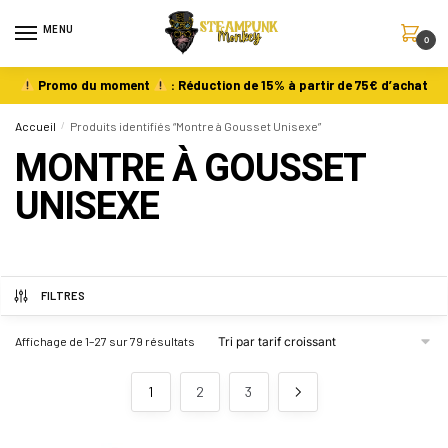
MENU
0
Promo du moment
: Réduction de 15% à partir de 75€ d’achat
Accueil
/
Produits identifiés “Montre à Gousset Unisexe”
MONTRE À GOUSSET
UNISEXE
FILTRES
Affichage de 1–27 sur 79 résultats
1
2
3