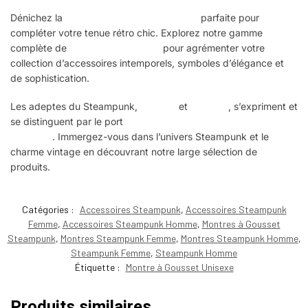
Dénichez la
montre à gousset Steampunk
parfaite pour
compléter votre tenue rétro chic. Explorez notre gamme
complète de
montres Steampunk
pour agrémenter votre
collection d’accessoires intemporels, symboles d’élégance et
de sophistication.
Les adeptes du Steampunk,
femmes
et
hommes
, s’expriment et
se distinguent par le port
d’accessoires alliant rétro et
futurisme
. Immergez-vous dans l’univers Steampunk et le
charme vintage en découvrant notre large sélection de
produits.
Catégories :
Accessoires Steampunk
,
Accessoires Steampunk
Femme
,
Accessoires Steampunk Homme
,
Montres à Gousset
Steampunk
,
Montres Steampunk Femme
,
Montres Steampunk Homme
,
Steampunk Femme
,
Steampunk Homme
Étiquette :
Montre à Gousset Unisexe
Produits similaires