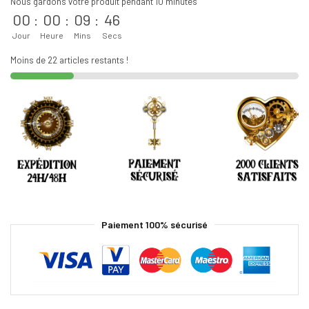
Nous gardons votre produit pendant 10 minutes
00
:
00
:
09
:
45
Jour
Heure
Mins
Secs
Moins de 22 articles restants !
Paiement 100% sécurisé