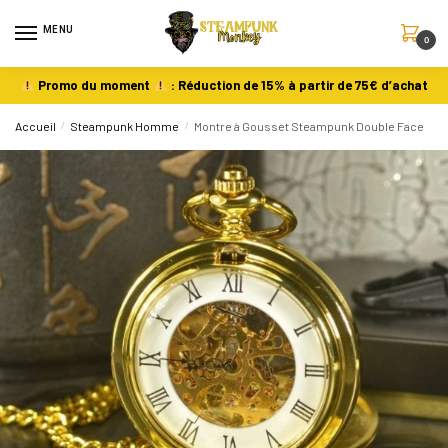
MENU
0
Promo du moment
: Réduction de 15% à partir de 75€ d’achat
Accueil
/
Steampunk Homme
/
Montre à Gousset Steampunk Double Face