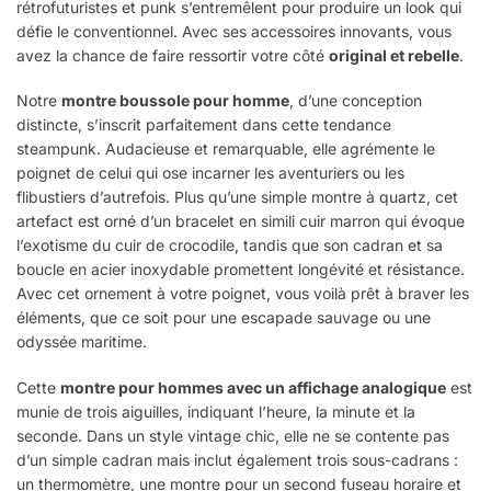
rétrofuturistes et punk s’entremêlent pour produire un look qui
défie le conventionnel. Avec ses accessoires innovants, vous
avez la chance de faire ressortir votre côté
original et rebelle
.
Notre
montre boussole pour homme
, d’une conception
distincte, s’inscrit parfaitement dans cette tendance
steampunk. Audacieuse et remarquable, elle agrémente le
poignet de celui qui ose incarner les aventuriers ou les
flibustiers d’autrefois. Plus qu’une simple montre à quartz, cet
artefact est orné d’un bracelet en simili cuir marron qui évoque
l’exotisme du cuir de crocodile, tandis que son cadran et sa
boucle en acier inoxydable promettent longévité et résistance.
Avec cet ornement à votre poignet, vous voilà prêt à braver les
éléments, que ce soit pour une escapade sauvage ou une
odyssée maritime.
Cette
montre pour hommes avec un affichage analogique
est
munie de trois aiguilles, indiquant l’heure, la minute et la
seconde. Dans un style vintage chic, elle ne se contente pas
d’un simple cadran mais inclut également trois sous-cadrans :
un thermomètre, une montre pour un second fuseau horaire et