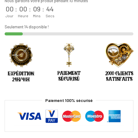
Nous gardons votre produit pendant 10 minutes
00
:
00
:
09
:
44
Jour
Heure
Mins
Secs
Seulement 14 disponible !
Paiement 100% sécurisé