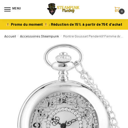
MENU
0
Promo du moment
: Réduction de 15% à partir de 75€ d’achat
Accueil
/
Accessoires Steampunk
/
Montre Gousset Pendentif Femme Argent