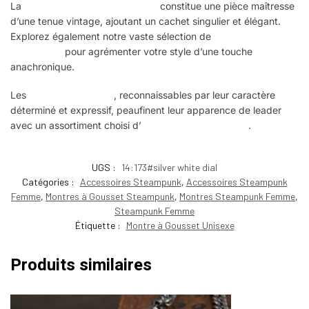
La
montre à gousset Steampunk
constitue une pièce maîtresse
d’une tenue vintage, ajoutant un cachet singulier et élégant.
Explorez également notre vaste sélection de
montres
Steampunk
pour agrémenter votre style d’une touche
anachronique.
Les
dames Steampunk
, reconnaissables par leur caractère
déterminé et expressif, peaufinent leur apparence de leader
avec un assortiment choisi d’
accessoires Steampunk
.
UGS :
14:173#silver white dial
Catégories :
Accessoires Steampunk
,
Accessoires Steampunk
Femme
,
Montres à Gousset Steampunk
,
Montres Steampunk Femme
,
Steampunk Femme
Étiquette :
Montre à Gousset Unisexe
Produits similaires