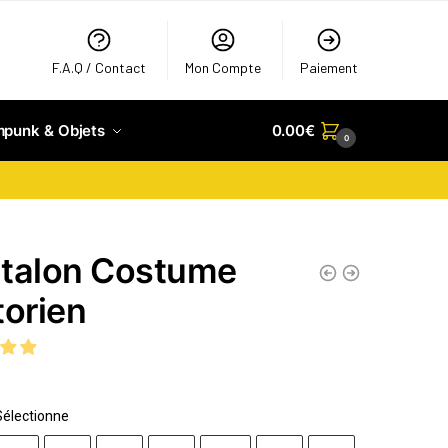
F.A.Q / Contact
Mon Compte
Paiement
mpunk & Objets
0.00
€
0
talon Costume
torien
Sélectionne