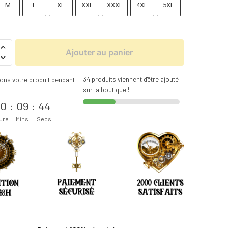
M
L
XL
XXL
XXXL
4XL
5XL
Ajouter au panier
34 produits viennent d'être ajouté
ons votre produit pendant
sur la boutique !
s
0
:
09
:
43
ure
Mins
Secs