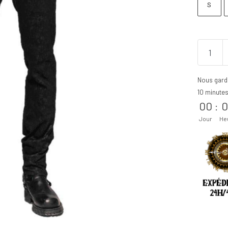
S
Nous gard
10 minute
00
:
0
Jour
He