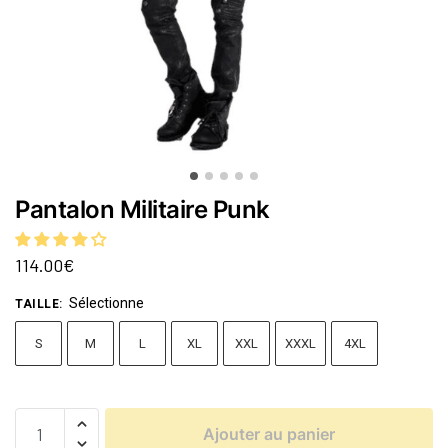
Pantalon Militaire Punk
114.00
€
Sélectionne
TAILLE
:
S
M
L
XL
XXL
XXXL
4XL
Ajouter au panier