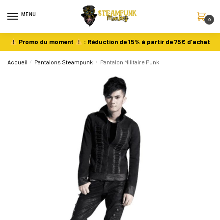
MENU
0
Promo du moment
: Réduction de 15% à partir de 75€ d’achat
Accueil
/
Pantalons Steampunk
/
Pantalon Militaire Punk