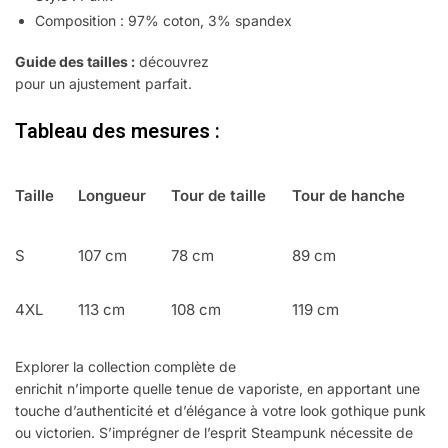
Composition : 97% coton, 3% spandex
Guide des tailles :
découvrez
comment prendre vos mesures
pour un ajustement parfait.
Tableau des mesures :
Taille
Longueur
Tour de taille
Tour de hanche
S
107 cm
78 cm
89 cm
4XL
113 cm
108 cm
119 cm
Explorer la collection complète de
pantalons Steampunk
enrichit n’importe quelle tenue de vaporiste, en apportant une
touche d’authenticité et d’élégance à votre look gothique punk
ou victorien. S’imprégner de l’esprit Steampunk nécessite de