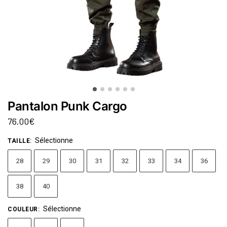
Pantalon Punk Cargo
76.00
€
Sélectionne
TAILLE
:
28
29
30
31
32
33
34
36
38
40
Sélectionne
COULEUR
: