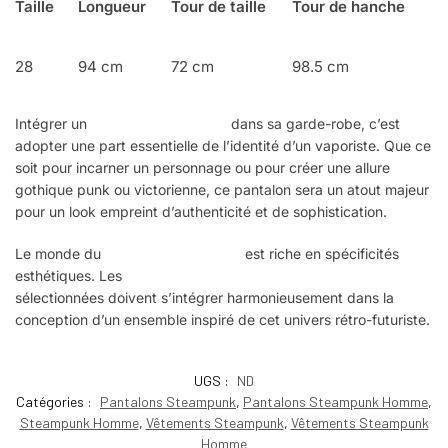
Taille
Longueur
Tour de taille
Tour de hanche
28
94 cm
72 cm
98.5 cm
Intégrer un
pantalon Steampunk
dans sa garde-robe, c’est
adopter une part essentielle de l’identité d’un vaporiste. Que ce
soit pour incarner un personnage ou pour créer une allure
gothique punk ou victorienne, ce pantalon sera un atout majeur
pour un look empreint d’authenticité et de sophistication.
Le monde du
Steampunk masculin
est riche en spécificités
esthétiques. Les
pièces vestimentaires Steampunk
sélectionnées doivent s’intégrer harmonieusement dans la
conception d’un ensemble inspiré de cet univers rétro-futuriste.
UGS :
ND
Catégories :
Pantalons Steampunk
,
Pantalons Steampunk Homme
,
Steampunk Homme
,
Vêtements Steampunk
,
Vêtements Steampunk
Homme