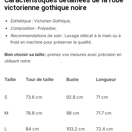
Caractéristiques détaillées de la robe
victorienne gothique noire
Esthétique
: Victorien Gothique,
Composition
: Polyester,
Recommandations de soin
: Lavage délicat à la main ou à
froid en machine pour préserver la qualité.
Bien choisir sa taille :
prenez vos mesures avec précision en
utilisant notre
guide pratique
.
Taille
Tour de taille
Buste
Longueur
S
73.6 cm
92.8 cm
71 cm
M
78.8 cm
98 cm
71.7 cm
L
84 cm
103.2 cm
72.4 cm