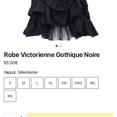
Robe Victorienne Gothique Noire
63.00
€
Sélectionne
TAILLE
:
S
M
L
XL
XXL
XXXL
4XL
5XL