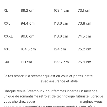
XL
89.2 cm
108.4 cm
73.1 cm
XXL
94.4 cm
113.6 cm
73.8 cm
XXXL
99.6 cm
118.6 cm
74.5 cm
4XL
104.8 cm
124 cm
75.2 cm
5XL
110 cm
129.2 cm
75.9 cm
Faites ressortir la steamer qui est en vous et portez cette
robe
victorienne Steampunk
avec assurance et style.
Chaque tenue Steampunk pour femmes incarne un mélange
unique de romantisme rétro et de technologie futuriste. Lorsque
vous choisirez votre
tenue Steampunk féminine
, imaginez-vous
en tant que protagoniste d’une époque rétrofuturiste, où la